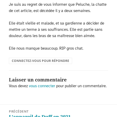
Je suis au regret de vous informer que Peluche, la chatte
de cet article, est décédée il y a deux semaines.
Elle était vieille et malade, et sa gardienne a décider de
mettre un terme à ses souffrances. Elle est partie sans
douleur, dans les bras de sa maîtresse bien aimée.
Elle nous manque beaucoup. RIP gros chat.
CONNECTEZ-VOUS POUR RÉPONDRE
Laisser un commentaire
Vous devez
vous connecter
pour publier un commentaire.
Navigation
PRÉCÉDENT
de
L’appareil de Duff en 2021
Article