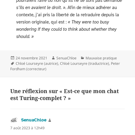
pourraient faire ou non qu’ils ne se sont pas demandé
s’ils en avaient le droit. »
. Afin de mieux adhérer au
contexte, j’ai pris la liberté de la retraduire depuis la
version originale, qui est :
« They were too busy
wondering if they could to think about whether they
should. »
Publié
Auteur
Catégories
24 novembre 2021
SenuaChloe
Mauvaise pratique
le
Mots-
Chloé Lourseyre (autrice)
,
Chloé Lourseyre (traductrice)
,
Peter
clés
Fordham (correcteur)
Une réflexion sur « Est-ce que mon chat
est Turing-complet ? »
SenuaChloe
dit :
7 août 2023 à 12h49