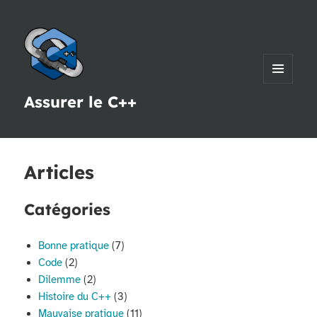
MENU
Assurer le C++
ET
WIDGETS
Articles
Catégories
Bonne pratique
(7)
Code
(2)
Dilemme
(2)
Histoire du C++
(3)
Mauvaise pratique
(11)