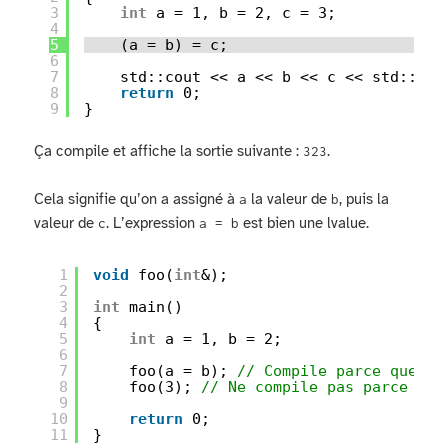
3
int
a = 1, b = 2, c = 3;
4
5
(a = b) = c;
6
7
std::cout << a << b << c << std::end
8
return
0;
9
}
Ça compile et affiche la sortie suivante :
.
323
Cela signifie qu’on a assigné à
la valeur de
, puis la
a
b
valeur de
. L’expression
est bien une lvalue.
c
a = b
1
void
foo(
int
&);
2
3
int
main()
4
{
5
int
a = 1, b = 2;
6
7
foo(a = b); 
// Compile parce que `a
8
foo(3); 
// Ne compile pas parce que
9
10
return
0;
11
}