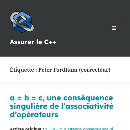
MENU
Assurer le C++
ET
WIDGETS
Étiquette :
Peter Fordham (correcteur)
a = b = c, une conséquence
singulière de l’associativité
d’opérateurs
Article original :
a = b = c, a strange consequence of