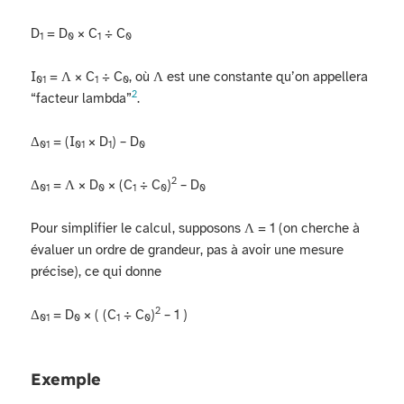
D
= D
× C
÷ C
1
0
1
0
I
= Λ × C
÷ C
, où Λ est une constante qu’on appellera
01
1
0
2
“facteur lambda”
.
Δ
= (I
× D
) – D
01
01
1
0
2
Δ
= Λ × D
× (C
÷ C
)
– D
01
0
1
0
0
Pour simplifier le calcul, supposons Λ = 1 (on cherche à
évaluer un ordre de grandeur, pas à avoir une mesure
précise), ce qui donne
2
Δ
= D
× ( (C
÷ C
)
– 1 )
01
0
1
0
Exemple