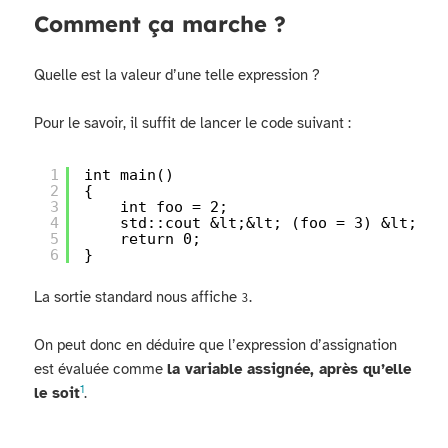
Comment ça marche ?
Quelle est la valeur d’une telle expression ?
Pour le savoir, il suffit de lancer le code suivant :
1
int main()
2
{
3
int foo = 2;
4
std::cout &lt;&lt; (foo = 3) &lt;&lt
5
return 0;
6
}
La sortie standard nous affiche
.
3
On peut donc en déduire que l’expression d’assignation
est évaluée comme
la variable assignée, après qu’elle
1
le soit
.