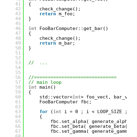
41
{
42
check_change();
43
return
m_foo;
44
}
45
46
int
FooBarComputer::get_bar()
47
{
48
check_change();
49
return
m_bar;
50
}
51
52
53
//  ...
54
55
56
//==============================
57
// main loop
58
int
main()
59
{
60
std::vector<
int
> foo_vect, bar_vect
61
FooBarComputer fbc;
62
63
for
(
int
i = 0 ; i < LOOP_SIZE ; ++
64
{
65
fbc.set_alpha( generate_alpha()
66
fbc.set_beta( generate_beta() )
67
fbc.set_gamma( generate_gamma()
68