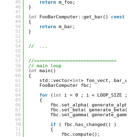
45
return
m_foo;
46
}
47
48
int
FooBarComputer::get_bar() 
const
49
{
50
return
m_bar;
51
}
52
53
54
//  ...
55
56
57
//==============================
58
// main loop
59
int
main()
60
{
61
std::vector<
int
> foo_vect, bar_vect
62
FooBarComputer fbc;
63
64
for
(
int
i = 0 ; i < LOOP_SIZE ; ++
65
{
66
fbc.set_alpha( generate_alpha()
67
fbc.set_beta( generate_beta() )
68
fbc.set_gamma( generate_gamma()
69
70
if
( fbc.has_changed() )
71
{
72
fbc.compute();