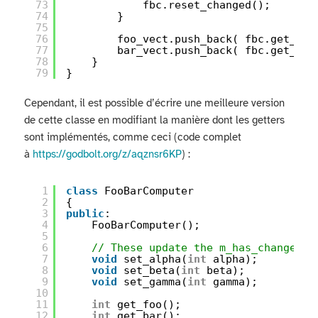
73
fbc.reset_changed();
74
}
75
76
foo_vect.push_back( fbc.get_foo
77
bar_vect.push_back( fbc.get_bar
78
}
79
}
Cependant, il est possible d’écrire une meilleure version
de cette classe en modifiant la manière dont les getters
sont implémentés, comme ceci (code complet
à
https://godbolt.org/z/aqznsr6KP
) :
1
class
FooBarComputer
2
{
3
public
:
4
FooBarComputer();
5
6
// These update the m_has_changed a
7
void
set_alpha(
int
alpha);
8
void
set_beta(
int
beta);
9
void
set_gamma(
int
gamma);
10
11
int
get_foo();
12
int
get_bar();