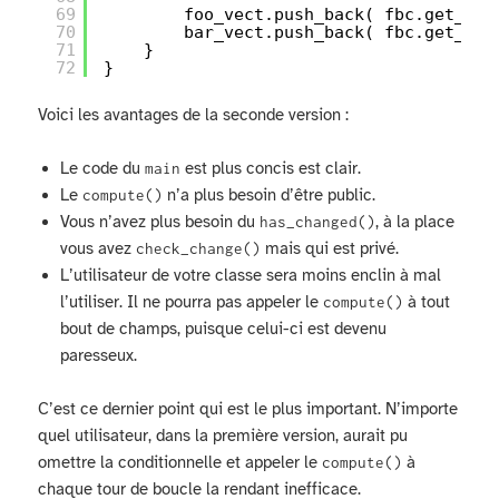
69
foo_vect.push_back( fbc.get_foo
70
bar_vect.push_back( fbc.get_bar
71
}
72
}
Voici les avantages de la seconde version :
Le code du
est plus concis est clair.
main
Le
n’a plus besoin d’être public.
compute()
Vous n’avez plus besoin du
, à la place
has_changed()
vous avez
mais qui est privé.
check_change()
L’utilisateur de votre classe sera moins enclin à mal
l’utiliser. Il ne pourra pas appeler le
à tout
compute()
bout de champs, puisque celui-ci est devenu
paresseux.
C’est ce dernier point qui est le plus important. N’importe
quel utilisateur, dans la première version, aurait pu
omettre la conditionnelle et appeler le
à
compute()
chaque tour de boucle la rendant inefficace.