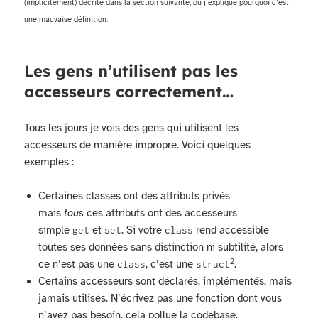
(implicitement) décrite dans la section suivante, où j’explique pourquoi c’est
une mauvaise définition.
Les gens n’utilisent pas les
accesseurs correctement…
Tous les jours je vois des gens qui utilisent les
accesseurs de manière impropre. Voici quelques
exemples :
Certaines classes ont des attributs privés
mais
tous
ces attributs ont des accesseurs
simple
et
. Si votre
rend accessible
get
set
class
toutes ses données sans distinction ni subtilité, alors
2
ce n’est pas une
, c’est une
.
class
struct
Certains accesseurs sont déclarés, implémentés, mais
jamais utilisés. N’écrivez pas une fonction dont vous
n’avez pas besoin, cela pollue la codebase.