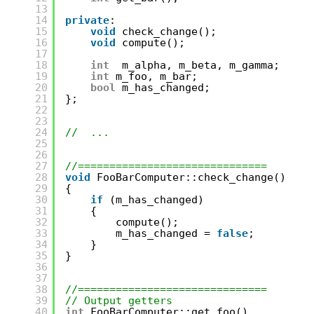
13
14
private
:
15
void
check_change();
16
void
compute();
17
18
int
m_alpha, m_beta, m_gamma;
19
int
m_foo, m_bar;
20
bool
m_has_changed;
21
};
22
23
24
//  ...
25
26
27
//==============================
28
void
FooBarComputer::check_change()
29
{
30
if
(m_has_changed)
31
{
32
compute();
33
m_has_changed = 
false
;
34
}
35
}
36
37
38
//==============================
39
// Output getters
40
int
FooBarComputer::get_foo()