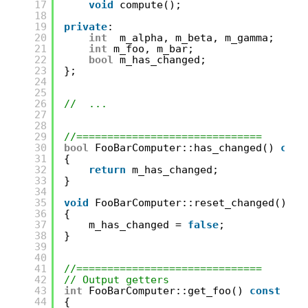
17
void
compute();
18
19
private
:
20
int
m_alpha, m_beta, m_gamma;
21
int
m_foo, m_bar;
22
bool
m_has_changed;
23
};
24
25
26
//  ...
27
28
29
//==============================
30
bool
FooBarComputer::has_changed() 
cons
31
{
32
return
m_has_changed;
33
}
34
35
void
FooBarComputer::reset_changed()
36
{
37
m_has_changed = 
false
;
38
}
39
40
41
//==============================
42
// Output getters
43
int
FooBarComputer::get_foo() 
const
44
{