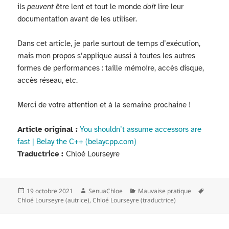
ils
peuvent
être lent et tout le monde
doit
lire leur
documentation avant de les utiliser.
Dans cet article, je parle surtout de temps d’exécution,
mais mon propos s’applique aussi à toutes les autres
formes de performances : taille mémoire, accès disque,
accès réseau, etc.
Merci de votre attention et à la semaine prochaine !
A
rticle original :
You shouldn’t assume accessors are
fast | Belay the C++ (belaycpp.com)
Traductrice :
Chloé Lourseyre
Publié
Auteur
Catégories
Mots-
19 octobre 2021
SenuaChloe
Mauvaise pratique
le
clés
Chloé Lourseyre (autrice)
,
Chloé Lourseyre (traductrice)