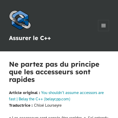
MENU
Assurer le C++
ET
WIDGETS
Ne partez pas du principe
que les accesseurs sont
rapides
A
rticle original :
You shouldn’t assume accessors are
fast | Belay the C++ (belaycpp.com)
Traductrice :
Chloé Lourseyre