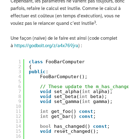
Cependant, les paramètres ne varient pas toujours, donc
parfois, refaire le calcul est inutile. Comme le calcul à
effectuer est coûteux (en temps d’exécution), vous ne
3
voulez pas le relancer quand c’est inutile
.
Une façon (naïve) de le faire est ainsi (code complet
à
https://godbolt.org/z/a4x769jra
) :
1
class
FooBarComputer
2
{
3
public
:
4
FooBarComputer();
5
6
// These update the m_has_changed a
7
void
set_alpha(
int
alpha);
8
void
set_beta(
int
beta);
9
void
set_gamma(
int
gamma);
10
11
int
get_foo() 
const
;
12
int
get_bar() 
const
;
13
14
bool
has_changed() 
const
;
15
void
reset_changed();
16