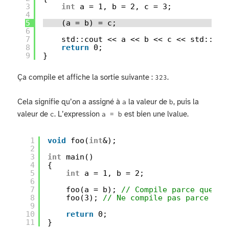
3
int
a = 1, b = 2, c = 3;
4
5
(a = b) = c;
6
7
std::cout << a << b << c << std::end
8
return
0;
9
}
Ça compile et affiche la sortie suivante :
.
323
Cela signifie qu’on a assigné à
la valeur de
, puis la
a
b
valeur de
. L’expression
est bien une lvalue.
c
a = b
1
void
foo(
int
&);
2
3
int
main()
4
{
5
int
a = 1, b = 2;
6
7
foo(a = b); 
// Compile parce que `a
8
foo(3); 
// Ne compile pas parce que
9
10
return
0;
11
}