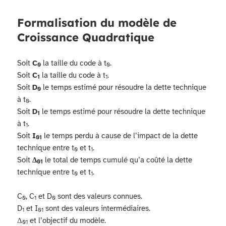
Formalisation du modèle de
Croissance Quadratique
Soit
C
la taille du code à t
.
0
0
Soit
C
la taille du code à t
.
1
1
Soit
D
le temps estimé pour résoudre la dette technique
0
à t
.
0
Soit
D
le temps estimé pour résoudre la dette technique
1
à t
.
1
Soit
I
le temps perdu à cause de l’impact de la dette
01
technique entre t
et t
.
0
1
Soit
Δ
le total de temps cumulé qu’a coûté la dette
01
technique entre t
et t
.
0
1
C
, C
et D
sont des valeurs connues.
0
1
0
D
et I
sont des valeurs intermédiaires.
1
01
Δ
et l’objectif du modèle.
01