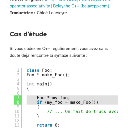
operator associativity | Belay the C++ (belaycpp.com)
Traductrice :
Chloé Lourseyre
Cas d’étude
Si vous codez en C++ régulièrement, vous avez sans
doute déjà rencontré la syntaxe suivante :
1
class
Foo;
2
Foo * make_Foo();
3
4
int
main()
5
{
6
7
Foo * my_foo;
8
if
(my_foo = make_Foo())
9
{
10
// ... On fait de trucs avec le
11
}
12
13
return
0;