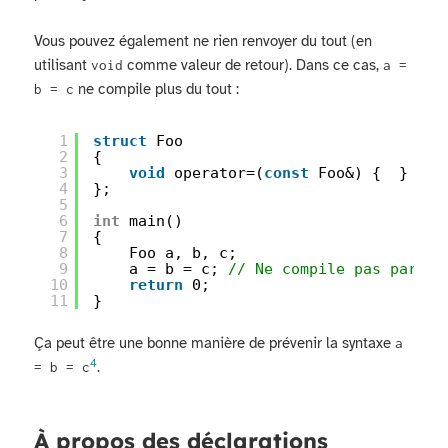
Vous pouvez également ne rien renvoyer du tout (en
utilisant
comme valeur de retour). Dans ce cas,
void
a =
ne compile plus du tout :
b = c
1
struct
Foo
2
{
3
void
operator=(
const
Foo&) {  }
4
};
5
6
int
main()
7
{
8
Foo a, b, c;
9
a = b = c; 
// Ne compile pas parce 
10
return
0;
11
}
Ça peut être une bonne manière de prévenir la syntaxe
a
4
.
= b = c
À propos des déclarations