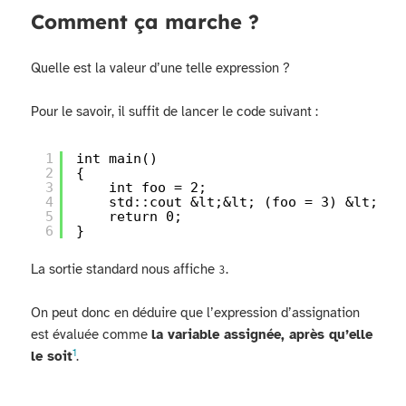
Comment ça marche ?
Quelle est la valeur d’une telle expression ?
Pour le savoir, il suffit de lancer le code suivant :
1
int main()
2
{
3
int foo = 2;
4
std::cout &lt;&lt; (foo = 3) &lt;&lt
5
return 0;
6
}
La sortie standard nous affiche
.
3
On peut donc en déduire que l’expression d’assignation
est évaluée comme
la variable assignée, après qu’elle
1
le soit
.