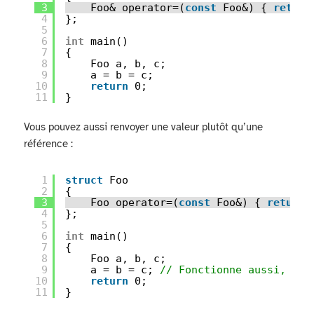
3
Foo& operator=(
const
Foo&) { 
return
4
};
5
6
int
main()
7
{
8
Foo a, b, c;
9
a = b = c;
10
return
0;
11
}
Vous pouvez aussi renvoyer une valeur plutôt qu’une
référence :
1
struct
Foo
2
{
3
Foo operator=(
const
Foo&) { 
return
4
};
5
6
int
main()
7
{
8
Foo a, b, c;
9
a = b = c; 
// Fonctionne aussi, mai
10
return
0;
11
}