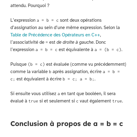
attendu. Pourquoi ?
L’expression
sont deux opérations
a = b = c
d’assignation au sein d’une même expression. Selon la
Table de Précédence des Opérateurs en C++
,
l’associativité de
est
de droite à gauche
. Donc
=
l’expression
est équivalente à
.
a = b = c
a = (b = c)
Puisque
est évaluée (comme vu précédemment)
(b = c)
comme la variable
après assignation, écrire
b
a = b =
est équivalent à écrire
.
c;
b = c; a = b;
Si ensuite vous utilisez
en tant que booléen, il sera
a
évalué à
si et seulement si
vaut également
.
true
c
true
Conclusion à propos de a = b = c