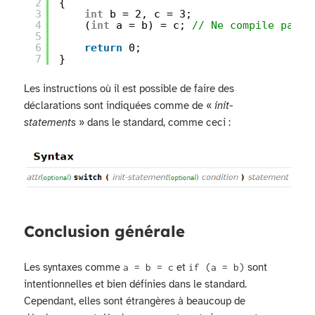
2
{
3
int
b = 2, c = 3;
4
(
int
a = b) = c; 
// Ne compile pas
5
6
return
0;
7
}
Les instructions où il est possible de faire des
déclarations sont indiquées comme de «
init-
statements
» dans le standard, comme ceci :
Conclusion générale
Les syntaxes comme
et
sont
a = b = c
if (a = b)
intentionnelles et bien définies dans le standard.
Cependant, elles sont étrangères à beaucoup de