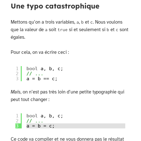
Une typo catastrophique
Mettons qu’on a trois variables,
,
et
. Nous voulons
a
b
c
que la valeur de
soit
si et seulement si
et
sont
a
true
b
c
égales.
Pour cela, on va écrire ceci :
1
bool
a, b, c;
2
// ...
3
a = b == c;
Mais
, on n’est pas très loin d’une petite typographie qui
peut tout changer :
1
bool
a, b, c;
2
// ...
3
a = b = c;
Ce code va compiler et ne vous donnera pas le résultat