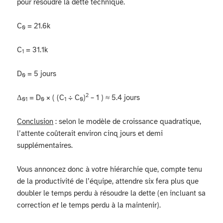
pour résoudre la dette technique.
C
= 21.6k
0
C
= 31.1k
1
D
= 5 jours
0
2
Δ
= D
× ( (C
÷ C
)
– 1 ) ≈ 5.4 jours
01
0
1
0
Conclusion
: selon le modèle de croissance quadratique,
l’attente coûterait environ cinq jours et demi
supplémentaires.
Vous annoncez donc à votre hiérarchie que, compte tenu
de la productivité de l’équipe, attendre six fera plus que
doubler le temps perdu à résoudre la dette (en incluant sa
correction
et
le temps perdu à la maintenir).