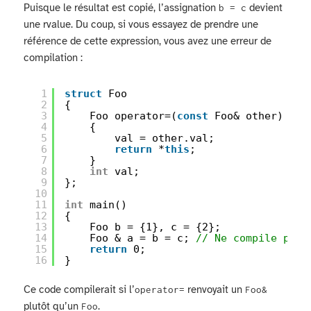
Puisque le résultat est copié, l’assignation
devient
b = c
une rvalue. Du coup, si vous essayez de prendre une
référence de cette expression, vous avez une erreur de
compilation :
1
struct
Foo
2
{
3
Foo operator=(
const
Foo& other) 
4
{ 
5
val = other.val; 
6
return
*
this
; 
7
}
8
int
val;
9
};
10
11
int
main()
12
{
13
Foo b = {1}, c = {2};
14
Foo & a = b = c; 
// Ne compile pas 
15
return
0;
16
}
Ce code compilerait si l’
renvoyait un
operator=
Foo&
plutôt qu’un
.
Foo