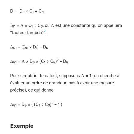
D
= D
× C
÷ C
1
0
1
0
I
= Λ × C
÷ C
, où Λ est une constante qu’on appellera
01
1
0
2
“facteur lambda”
.
Δ
= (I
× D
) – D
01
01
1
0
2
Δ
= Λ × D
× (C
÷ C
)
– D
01
0
1
0
0
Pour simplifier le calcul, supposons Λ = 1 (on cherche à
évaluer un ordre de grandeur, pas à avoir une mesure
précise), ce qui donne
2
Δ
= D
× ( (C
÷ C
)
– 1 )
01
0
1
0
Exemple