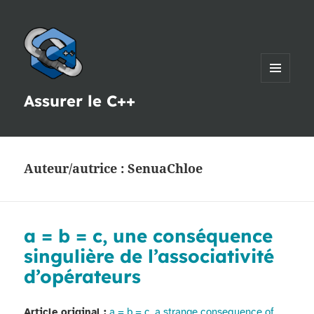
MENU
Assurer le C++
ET
WIDGETS
Auteur/autrice :
SenuaChloe
a = b = c, une conséquence
singulière de l’associativité
d’opérateurs
Article original :
a = b = c, a strange consequence of