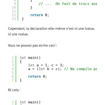
9
// ...  On fait de trucs avec l
10
}
11
12
return
0;
13
}
Cependant, la déclaration elle-même n’est ni une lvalue,
ni une rvalue.
Vous ne pouvez pas écrire ceci :
1
int
main()
2
{
3
int
a = 1, c = 3;
4
a = (
int
b = c); 
// Ne compile pas
5
6
return
0;
7
}
Ni cela :
1
int
main()