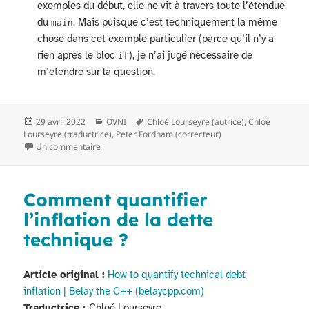
exemples du début, elle ne vit à travers toute l’étendue
du
. Mais puisque c’est techniquement la même
main
chose dans cet exemple particulier (parce qu’il n’y a
rien après le bloc
), je n’ai jugé nécessaire de
if
m’étendre sur la question.
Publié
Catégories
Mots-
29 avril 2022
OVNI
Chloé Lourseyre (autrice)
,
Chloé
le
clés
Lourseyre (traductrice)
,
Peter Fordham (correcteur)
sur a = b = c, une conséquence singulière de l’associat
Un commentaire
Comment quantifier
l’inflation de la dette
technique ?
Article original :
How to quantify technical debt
inflation | Belay the C++ (belaycpp.com)
Traductrice :
Chloé Lourseyre