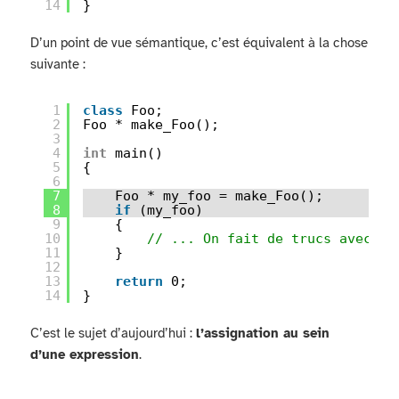
14
}
D’un point de vue sémantique, c’est équivalent à la chose
suivante :
1
class
Foo;
2
Foo * make_Foo();
3
4
int
main()
5
{
6
7
Foo * my_foo = make_Foo();
8
if
(my_foo)
9
{
10
// ... On fait de trucs avec le
11
}
12
13
return
0;
14
}
C’est le sujet d’aujourd’hui :
l’assignation au sein
d’une expression
.