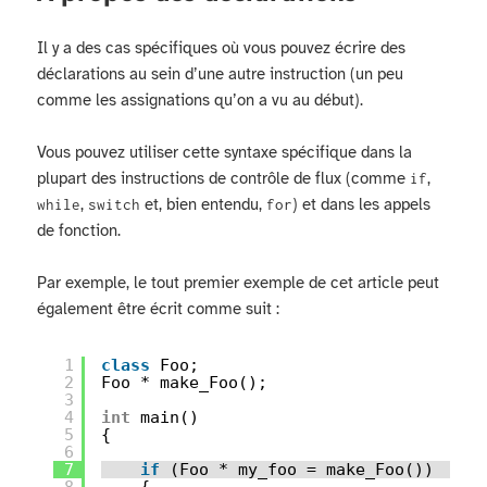
Il y a des cas spécifiques où vous pouvez écrire des
déclarations au sein d’une autre instruction (un peu
comme les assignations qu’on a vu au début).
Vous pouvez utiliser cette syntaxe spécifique dans la
plupart des instructions de contrôle de flux (comme
,
if
,
et, bien entendu,
) et dans les appels
while
switch
for
de fonction.
Par exemple, le tout premier exemple de cet article peut
également être écrit comme suit :
1
class
Foo;
2
Foo * make_Foo();
3
4
int
main()
5
{
6
7
if
(Foo * my_foo = make_Foo())
8
{